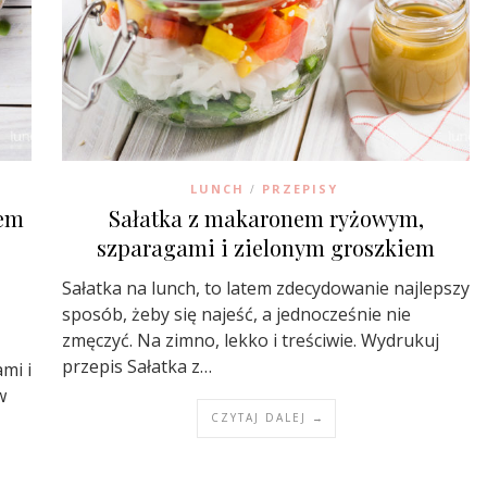
LUNCH
PRZEPISY
/
nem
Sałatka z makaronem ryżowym,
szparagami i zielonym groszkiem
Sałatka na lunch, to latem zdecydowanie najlepszy
sposób, żeby się najeść, a jednocześnie nie
zmęczyć. Na zimno, lekko i treściwie. Wydrukuj
przepis Sałatka z…
mi i
w
CZYTAJ DALEJ →