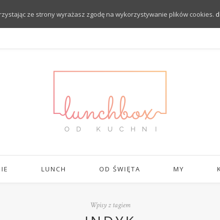
orzystając ze strony wyrażasz zgodę na wykorzystywanie plików cookies.
d
IE
LUNCH
OD ŚWIĘTA
MY
Wpisy z tagiem