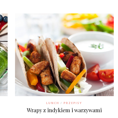
LUNCH
PRZEPISY
/
Wrapy z indykiem i warzywami