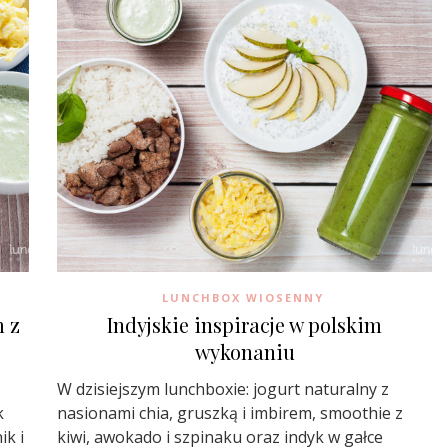
LUNCHBOX WIOSENNY
m z
Indyjskie inspiracje w polskim
wykonaniu
W dzisiejszym lunchboxie: jogurt naturalny z
k
nasionami chia, gruszką i imbirem, smoothie z
ik i
kiwi, awokado i szpinaku oraz indyk w gałce