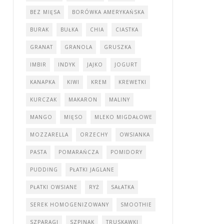
BEZ MIĘSA
BORÓWKA AMERYKAŃSKA
BURAK
BUŁKA
CHIA
CIASTKA
GRANAT
GRANOLA
GRUSZKA
IMBIR
INDYK
JAJKO
JOGURT
KANAPKA
KIWI
KREM
KREWETKI
KURCZAK
MAKARON
MALINY
MANGO
MIĘSO
MLEKO MIGDAŁOWE
MOZZARELLA
ORZECHY
OWSIANKA
PASTA
POMARAŃCZA
POMIDORY
PUDDING
PŁATKI JAGLANE
PŁATKI OWSIANE
RYŻ
SAŁATKA
SEREK HOMOGENIZOWANY
SMOOTHIE
SZPARAGI
SZPINAK
TRUSKAWKI