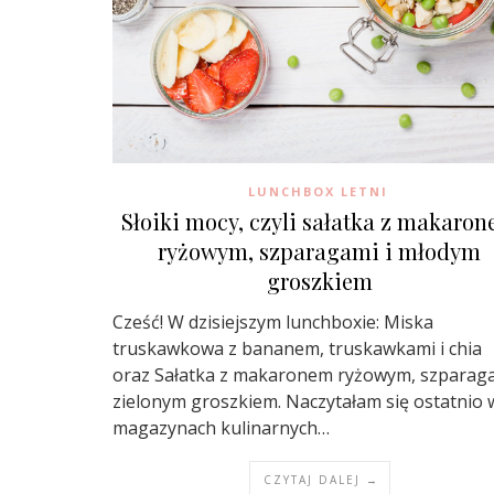
LUNCHBOX LETNI
Słoiki mocy, czyli sałatka z makaro
ryżowym, szparagami i młodym
groszkiem
Cześć! W dzisiejszym lunchboxie: Miska
truskawkowa z bananem, truskawkami i chia
oraz Sałatka z makaronem ryżowym, szparaga
zielonym groszkiem. Naczytałam się ostatnio 
magazynach kulinarnych…
CZYTAJ DALEJ →