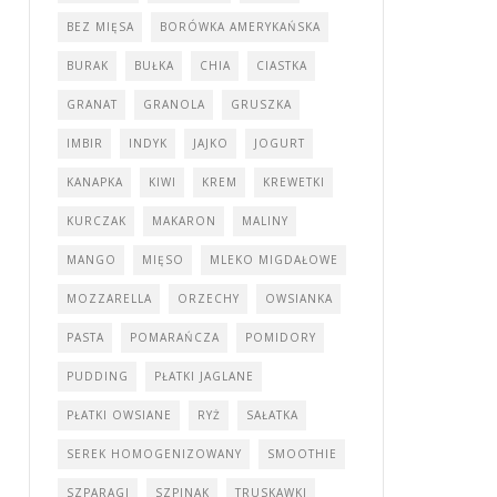
BEZ MIĘSA
BORÓWKA AMERYKAŃSKA
BURAK
BUŁKA
CHIA
CIASTKA
GRANAT
GRANOLA
GRUSZKA
IMBIR
INDYK
JAJKO
JOGURT
KANAPKA
KIWI
KREM
KREWETKI
KURCZAK
MAKARON
MALINY
MANGO
MIĘSO
MLEKO MIGDAŁOWE
MOZZARELLA
ORZECHY
OWSIANKA
PASTA
POMARAŃCZA
POMIDORY
PUDDING
PŁATKI JAGLANE
PŁATKI OWSIANE
RYŻ
SAŁATKA
SEREK HOMOGENIZOWANY
SMOOTHIE
SZPARAGI
SZPINAK
TRUSKAWKI