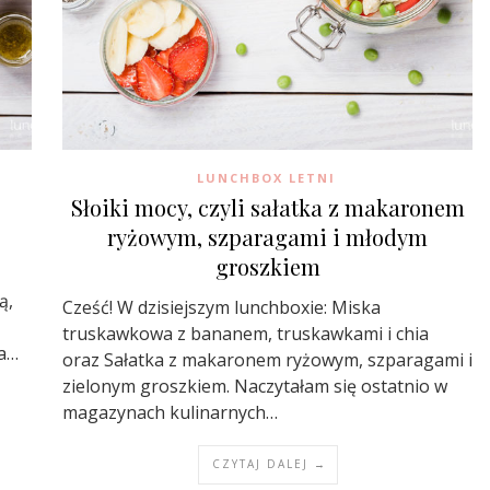
LUNCHBOX LETNI
Słoiki mocy, czyli sałatka z makaronem
ryżowym, szparagami i młodym
groszkiem
ą,
Cześć! W dzisiejszym lunchboxie: Miska
truskawkowa z bananem, truskawkami i chia
ba…
oraz Sałatka z makaronem ryżowym, szparagami i
zielonym groszkiem. Naczytałam się ostatnio w
magazynach kulinarnych…
CZYTAJ DALEJ →