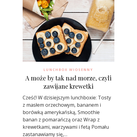
LUNCHBOX WIOSENNY
A może by tak nad morze, czyli
zawijane krewetki
Cześć! W dzisiejszym lunchboxie: Tosty
z masłem orzechowym, bananem i
borówką amerykańską, Smoothie
banan z pomarańczą oraz Wrap z
krewetkami, warzywami i fetą Pomału
zastanawiamy się,…