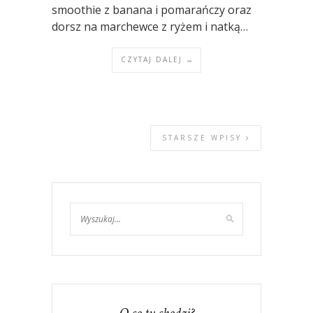
smoothie z banana i pomarańczy oraz
dorsz na marchewce z ryżem i natką…
CZYTAJ DALEJ →
STARSZE WPISY
O co tu chodzi?